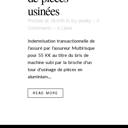
usinées
Posted at 18:00h
in
by
pixely
0
Comments
0
Likes
Indemnisation transactionnelle de
l'assuré par l'assureur Multirisque
pour 55 K€ au titre du bris de
machine subi par la broche d'un
tour d'usinage de pièces en
aluminium....
READ MORE